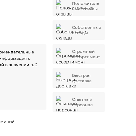
Положитель
ные отзывы
Собственные
склады
Огромный
комендательные
ассортимент
 информация о
й в значении п. 2
Быстрая
доставка
Опытный
персонал
юминий
г