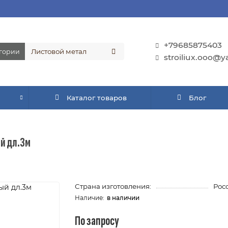
+79685875403
егории
stroiliux.ooo@y
Каталог товаров
Блог
ый дл.3м
Страна изготовления:
Рос
в наличии
По запросу