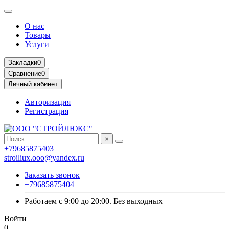
О нас
Товары
Услуги
Закладки
0
Сравнение
0
Личный кабинет
Авторизация
Регистрация
×
+79685875403
stroiliux.ooo@yandex.ru
Заказать звонок
+79685875404
Работаем с 9:00 до 20:00. Без выходных
Войти
0