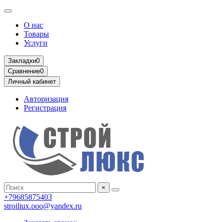
О нас
Товары
Услуги
Закладки
0
Сравнение
0
Личный кабинет
Авторизация
Регистрация
×
+79685875403
stroiliux.ooo@yandex.ru