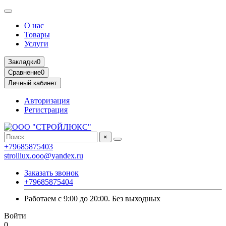
О нас
Товары
Услуги
Закладки
0
Сравнение
0
Личный кабинет
Авторизация
Регистрация
×
+79685875403
stroiliux.ooo@yandex.ru
Заказать звонок
+79685875404
Работаем с 9:00 до 20:00. Без выходных
Войти
0