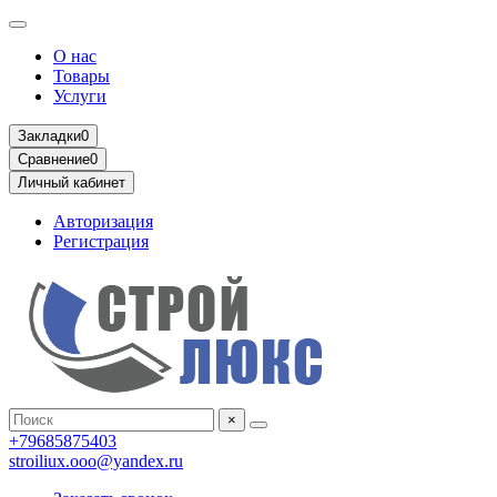
О нас
Товары
Услуги
Закладки
0
Сравнение
0
Личный кабинет
Авторизация
Регистрация
×
+79685875403
stroiliux.ooo@yandex.ru