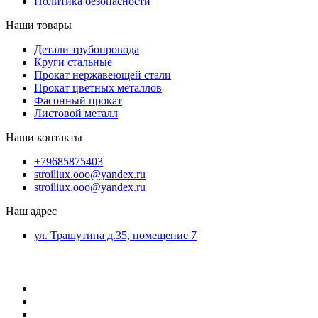
Политика безопасности
Наши товары
Детали трубопровода
Круги стальные
Прокат нержавеющей стали
Прокат цветных металлов
Фасонный прокат
Листовой металл
Наши контакты
+79685875403
stroiliux.ooo@yandex.ru
stroiliux.ooo@yandex.ru
Наш адрес
ул. Трашутина д.35, помещение 7