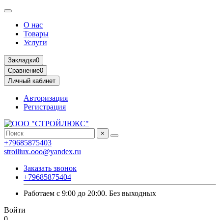
О нас
Товары
Услуги
Закладки
0
Сравнение
0
Личный кабинет
Авторизация
Регистрация
×
+79685875403
stroiliux.ooo@yandex.ru
Заказать звонок
+79685875404
Работаем с 9:00 до 20:00. Без выходных
Войти
0