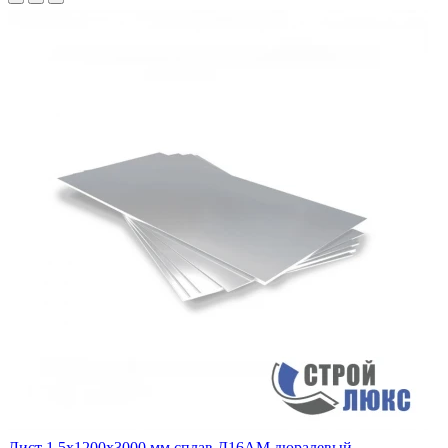
Лист 1,5х1200х3000 мм сплав Д16АМ дюралевый