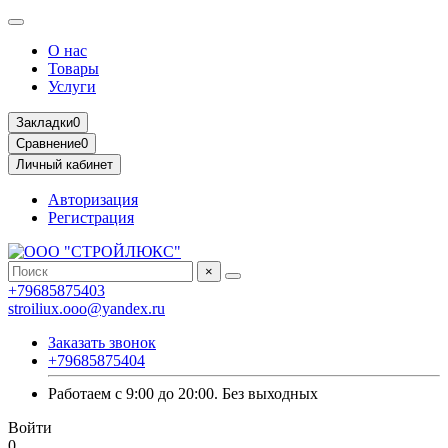
О нас
Товары
Услуги
Закладки
0
Сравнение
0
Личный кабинет
Авторизация
Регистрация
×
+79685875403
stroiliux.ooo@yandex.ru
Заказать звонок
+79685875404
Работаем с 9:00 до 20:00. Без выходных
Войти
0