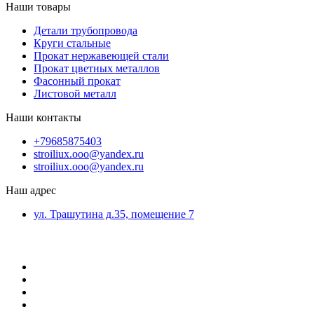
Наши товары
Детали трубопровода
Круги стальные
Прокат нержавеющей стали
Прокат цветных металлов
Фасонный прокат
Листовой металл
Наши контакты
+79685875403
stroiliux.ooo@yandex.ru
stroiliux.ooo@yandex.ru
Наш адрес
ул. Трашутина д.35, помещение 7