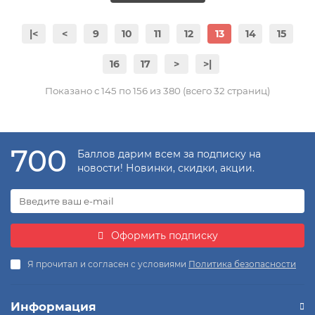
|<
<
9
10
11
12
13
14
15
16
17
>
>|
Показано с 145 по 156 из 380 (всего 32 страниц)
700
Баллов дарим всем за подписку на
новости! Новинки, скидки, акции.
Оформить подписку
Я прочитал и согласен с условиями
Политика безопасности
Информация