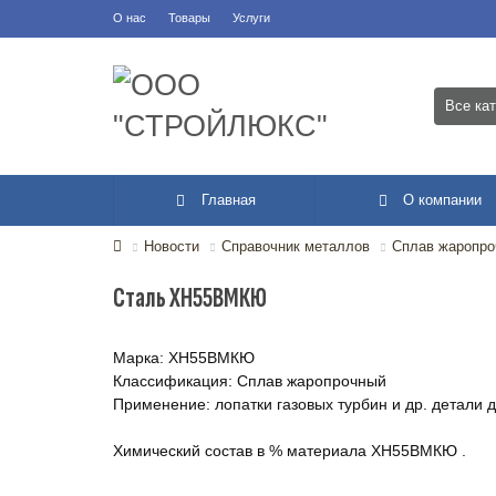
О нас
Товары
Услуги
Все ка
Главная
О компании
Новости
Справочник металлов
Сплав жаропр
Сталь ХН55ВМКЮ
Марка: ХН55ВМКЮ
Классификация: Сплав жаропрочный
Применение: лопатки газовых турбин и др. детали 
Химический состав в % материала ХН55ВМКЮ .