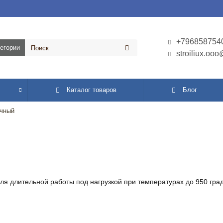
+796858754
тегории
stroiliux.oo
Каталог товаров
Блог
очный
для длительной работы под нагрузкой при температурах до 950 гра