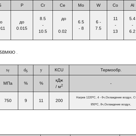
S
P
Cr
Ce
Mo
W
Co
Al
8.5
до
11
5.4
о
до
6.5
6 -
-
-
-
011
0.015
- 8
7.5
10.5
0.02
13
6.2
55ВМКЮ .
KCU
Термообр.
s
d
y
T
5
кДж
МПа
%
%
-
2
/ м
o
Нагрев 1220
C, 4 - 6ч,Охлаждение воздух, С
750
9
11
200
o
950
C, 8ч,Охлаждение воздух,