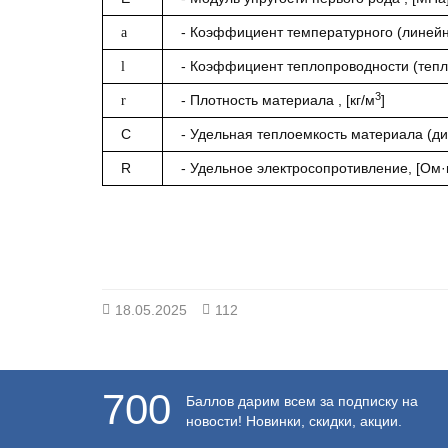
- Коэффициент температурного (линейн
a
- Коэффициент теплопроводности (тепло
l
3
- Плотность материала , [кг/м
]
r
C
- Удельная теплоемкость материала (д
R
- Удельное электросопротивление, [Ом·
18.05.2025
112
700
Баллов дарим всем за подписку на
новости! Новинки, скидки, акции.