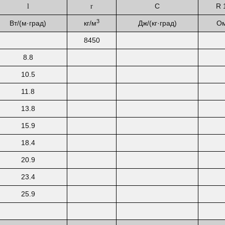
C
R 
l
r
3
Вт/(м·град)
кг/м
Дж/(кг·град)
О
8450
8.8
10.5
11.8
13.8
15.9
18.4
20.9
23.4
25.9