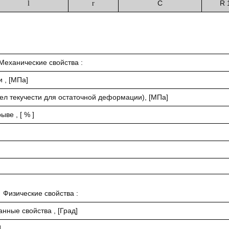
C
R 
l
r
Механические свойства :
 , [МПа]
ел текучести для остаточной деформации), [МПа]
ве , [ % ]
Физические свойства :
нные свойства , [Град]
]