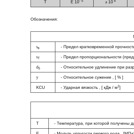
- 5
6
T
E 10
10
a
Обозначения:
- Предел кратковременной прочности
s
в
- Предел пропорциональности (пред
s
T
- Относительное удлинение при разры
d
5
- Относительное сужение , [ % ]
y
2
KCU
- Ударная вязкость , [ кДж / м
]
T
- Температура, при которой получены да
E
- Модуль упругости первого рода , [МПа