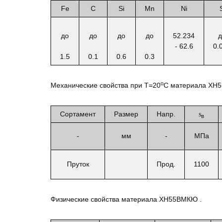
Fe
C
Si
Mn
Ni
до
до
до
до
52.234
д
- 62.6
0.
1.5
0.1
0.6
0.3
o
Механические свойства при Т=20
С материала ХН
Сортамент
Размер
Напр.
s
в
-
мм
-
МПа
Пруток
Прод.
1100
Физические свойства материала ХН55ВМКЮ .