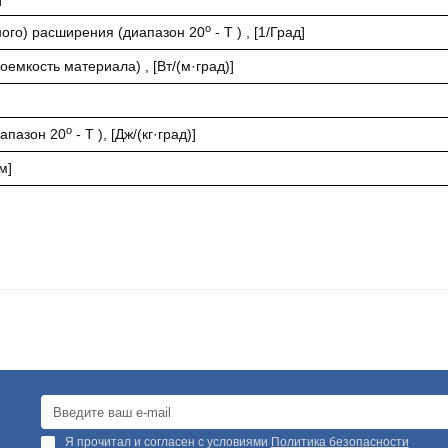
o
ого) расширения (диапазон 20
- T ) , [1/Град]
емкость материала) , [Вт/(м·град)]
o
иапазон 20
- T ), [Дж/(кг·град)]
м]
Я прочитал и согласен с условиями
Политика безопасности