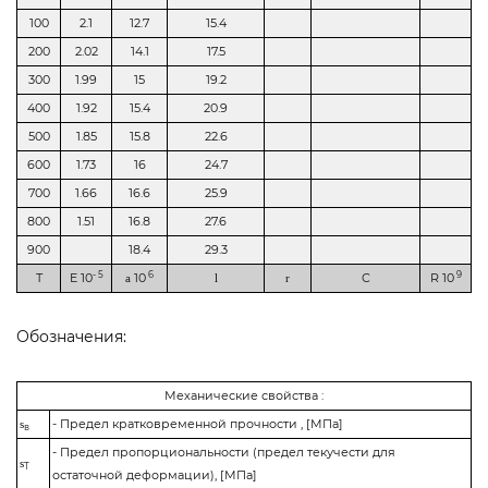
100
2.1
12.7
15.4
200
2.02
14.1
17.5
300
1.99
15
19.2
400
1.92
15.4
20.9
500
1.85
15.8
22.6
600
1.73
16
24.7
700
1.66
16.6
25.9
800
1.51
16.8
27.6
900
18.4
29.3
- 5
6
9
T
E 10
10
C
R 10
a
l
r
Обозначения:
Механические свойства :
- Предел кратковременной прочности , [МПа]
s
в
- Предел пропорциональности (предел текучести для
s
T
остаточной деформации), [МПа]