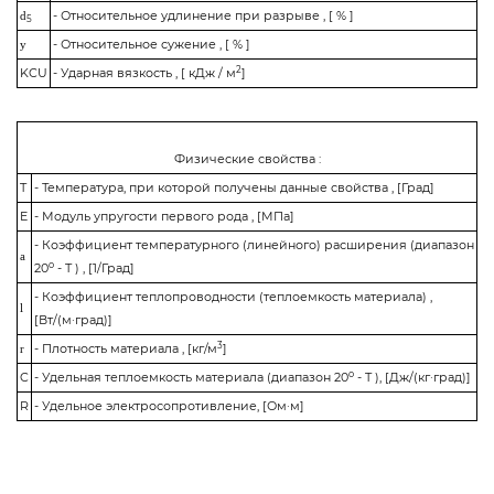
- Относительное удлинение при разрыве , [ % ]
d
5
- Относительное сужение , [ % ]
y
2
KCU
- Ударная вязкость , [ кДж / м
]
Физические свойства :
T
- Температура, при которой получены данные свойства , [Град]
E
- Модуль упругости первого рода , [МПа]
- Коэффициент температурного (линейного) расширения (диапазон
a
o
20
- T ) , [1/Град]
- Коэффициент теплопроводности (теплоемкость материала) ,
l
[Вт/(м·град)]
3
- Плотность материала , [кг/м
]
r
o
C
- Удельная теплоемкость материала (диапазон 20
- T ), [Дж/(кг·град)]
R
- Удельное электросопротивление, [Ом·м]