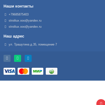
Наши контакты
+79685875403
stroiliux.ooo@yandex.ru
stroiliux.ooo@yandex.ru
Наш адрес
ул. Трашутина д.35, помещение 7