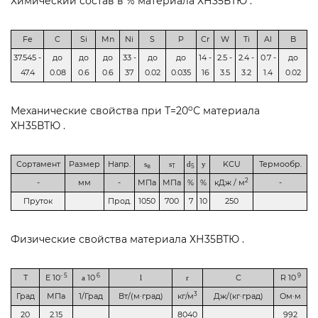
Химический состав в % материала ХН35ВТЮ .
Fe
C
Si
Mn
Ni
S
P
Cr
W
Ti
Al
B
37.545 -
до
до
до
33 -
до
до
14 -
2.5 -
2.4 -
0.7 -
до
47.4
0.08
0.6
0.6
37
0.02
0.035
16
3.5
3.2
1.4
0.02
o
Механические свойства при Т=20
С материала
ХН35ВТЮ .
Сортамент
Размер
Напр.
KCU
Термообр.
s
s
d
y
в
T
5
2
-
мм
-
МПа
МПа
%
%
кДж / м
-
Пруток
Прод.
1050
700
7
10
250
Физические свойства материала ХН35ВТЮ .
- 5
6
9
T
E 10
10
C
R 10
a
l
r
3
Град
МПа
1/Град
Вт/(м·град)
кг/м
Дж/(кг·град)
Ом·м
20
2.15
8040
992