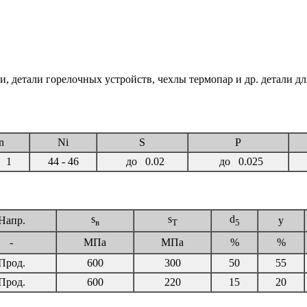
 детали горелочных устройств, чехлы термопар и др. детали дл
n
Ni
S
P
 1
44 - 46
до 0.02
до 0.025
s
s
d
Напр.
y
в
T
5
-
МПа
МПа
%
%
Прод.
600
300
50
55
Прод.
600
220
15
20