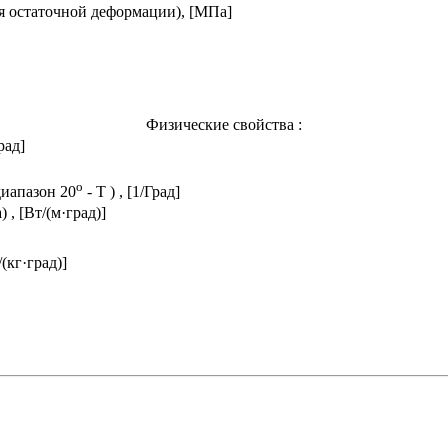
я остаточной деформации), [МПа]
Физические свойства :
рад]
o
диапазон 20
- T ) , [1/Град]
, [Вт/(м·град)]
/(кг·град)]