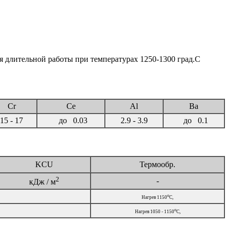
я длительной работы при температурах 1250-1300 град.С
Cr
Ce
Al
Ba
15 - 17
до 0.03
2.9 - 3.9
до 0.1
KCU
Термообр.
2
-
кДж / м
o
Нагрев 1150
C,
o
Нагрев 1050 - 1150
C,