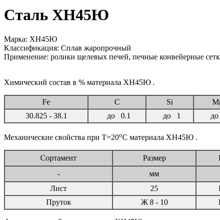
Сталь ХН45Ю
Марка: ХН45Ю
Классификация: Сплав жаропрочный
Применение: ролики щелевых печей, печные конвейерные сетки,
Химический состав в % материала ХН45Ю .
Fe
C
Si
M
30.825 - 38.1
до 0.1
до 1
до
o
Механические свойства при Т=20
С материала ХН45Ю .
Сортамент
Размер
-
мм
Лист
25
Пруток
Ж
8 - 10