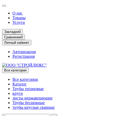
О нас
Товары
Услуги
Закладки
0
Сравнение
0
Личный кабинет
Авторизация
Регистрация
Все категории
Все категории
Каталог
Трубы титановые
круги
листы нержавещющие
Трубы бесшовные
трубы круглые сварные