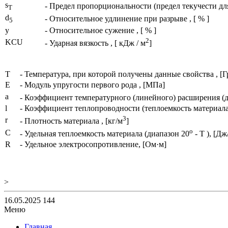
s
- Предел пропорциональности (предел текучести дл
T
d
- Относительное удлинение при разрыве , [ % ]
5
y
- Относительное сужение , [ % ]
2
KCU
- Ударная вязкость , [ кДж / м
]
T
- Температура, при которой получены данные свойства , [Г
E
- Модуль упругости первого рода , [МПа]
a
- Коэффициент температурного (линейного) расширения (
l
- Коэффициент теплопроводности (теплоемкость материала) 
3
r
- Плотность материала , [кг/м
]
o
C
- Удельная теплоемкость материала (диапазон 20
- T ), [Дж
R
- Удельное электросопротивление, [Ом·м]
>
16.05.2025
144
Меню
Главная