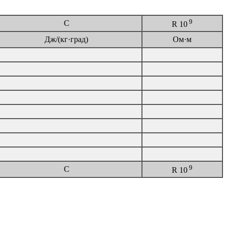
9
C
R 10
Дж/(кг·град)
Ом·м
9
C
R 10