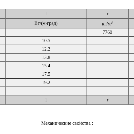
l
r
3
Вт/(м·град)
кг/м
7760
10.5
12.2
13.8
15.4
17.5
19.2
l
r
Механические свойства :