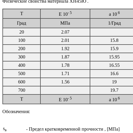
Физические свойства материала ХН45Ю .
- 5
6
T
E 10
a
10
Град
МПа
1/Град
20
2.07
100
2.01
15.8
200
1.92
15.9
300
1.87
15.95
400
1.78
16.55
500
1.71
16.6
600
1.56
19
700
19.7
- 5
6
T
E 10
a
10
Обозначения:
s
- Предел кратковременной прочности , [МПа]
в